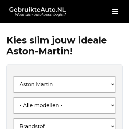
HOME
Kies slim jouw ideale
Aston-Martin!
AUTO KOPEN
ADVERTEREN
BLOG
WIE ZIJN WIJ
CONTACT