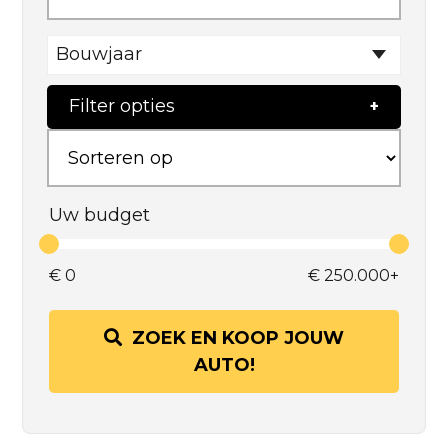
Bouwjaar
Filter opties
Uw budget
€
0
€
250.000+
ZOEK EN KOOP JOUW
AUTO!