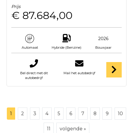
Prijs
€ 87.684,00
2026
Hybride (Benzine)
Bouwjaar
Automaat
Bel direct met dit
Mail het autobedrijf
autobedrijf
1
2
3
4
5
6
7
8
9
10
11
volgende »