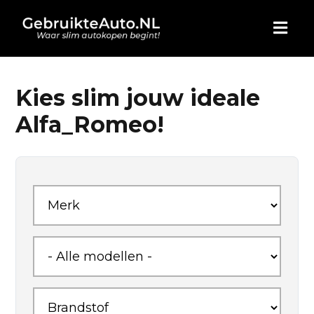
HOME
Kies slim jouw ideale
Alfa_Romeo!
AUTO KOPEN
ADVERTEREN
BLOG
WIE ZIJN WIJ
CONTACT