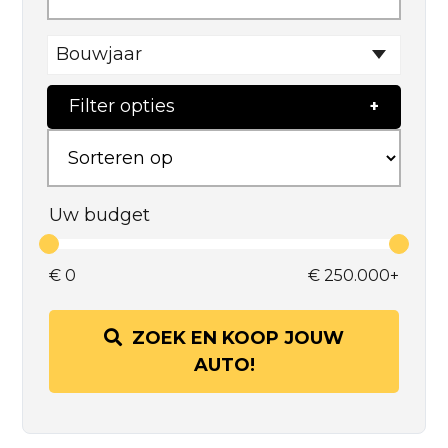
Bouwjaar
Filter opties
Uw budget
€
0
€
250.000+
ZOEK EN KOOP JOUW
AUTO!