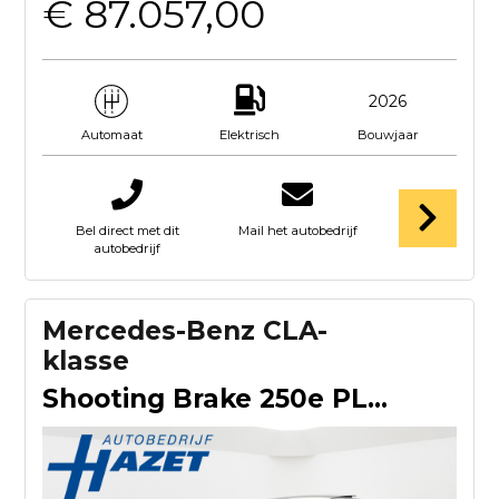
€ 87.057,00
2026
Elektrisch
Bouwjaar
Automaat
Bel direct met dit
Mail het autobedrijf
autobedrijf
Mercedes-Benz CLA-
klasse
Shooting Brake 250e PLUG-IN HYBRID AMG SPORT + PANORAMA / EL