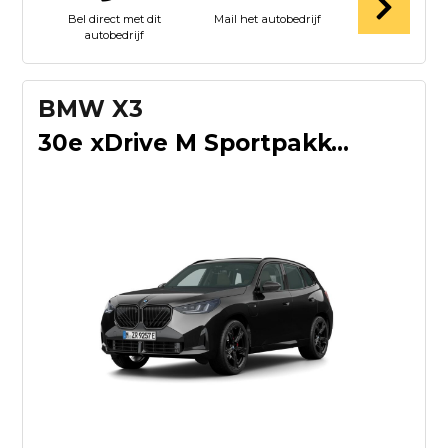
Bel direct met dit
Mail het autobedrijf
autobedrijf
BMW X3
30e xDrive M Sportpakket Pro | Professional Pack | Premium P