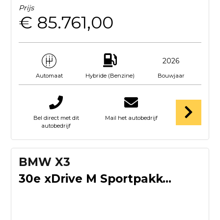
Prijs
€ 85.761,00
2026
Hybride (Benzine)
Bouwjaar
Automaat
Bel direct met dit
Mail het autobedrijf
autobedrijf
BMW X3
30e xDrive M Sportpakket Pro | Professional Pack | Premium P