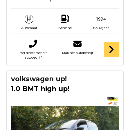
1994
Benzine
Bouwjaar
Automaat
Bel direct met dit
Mail het autobedrijf
autobedrijf
volkswagen up!
1.0 BMT high up!