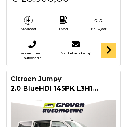
2020
Diesel
Bouwjaar
Automaat
Bel direct met dit
Mail het autobedrijf
autobedrijf
Citroen Jumpy
2.0 BlueHDI 145PK L3H1 | DC | 6 Zits | Airco | Cruise | Carp