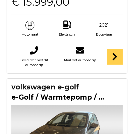
€ 15.999,00
2021
Elektrisch
Bouwjaar
Automaat
Bel direct met dit
Mail het autobedrijf
autobedrijf
volkswagen e-golf
e-Golf / Warmtepomp / CarPlay / Parkeerhulp V+A / 16'' / ACC