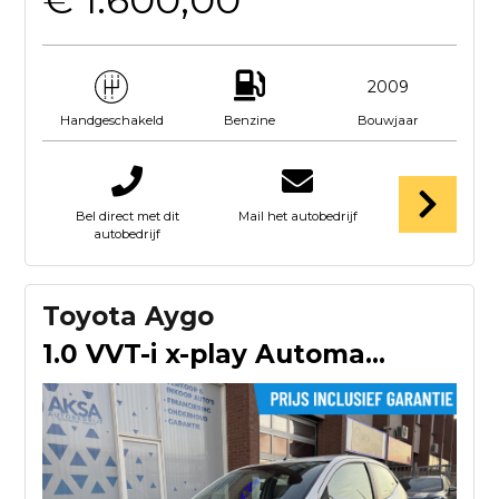
€ 1.600,00
2009
Benzine
Bouwjaar
Handgeschakeld
Bel direct met dit
Mail het autobedrijf
autobedrijf
Toyota Aygo
1.0 VVT-i x-play Automaat Camera CarPlay Gratis garantie