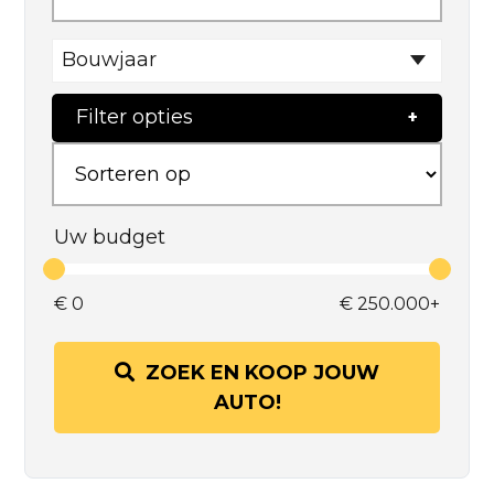
Bouwjaar
Filter opties
Uw budget
€
0
€
250.000+
ZOEK EN KOOP JOUW
AUTO!