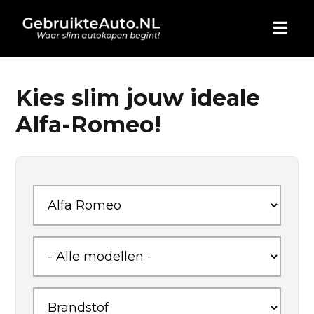
HOME
Kies slim jouw ideale
Alfa-Romeo!
AUTO KOPEN
ADVERTEREN
BLOG
WIE ZIJN WIJ
CONTACT