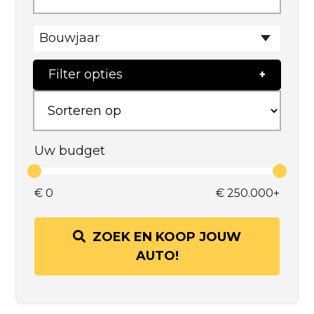
Bouwjaar
Filter opties
Uw budget
€
0
€
250.000+
ZOEK EN KOOP JOUW
AUTO!