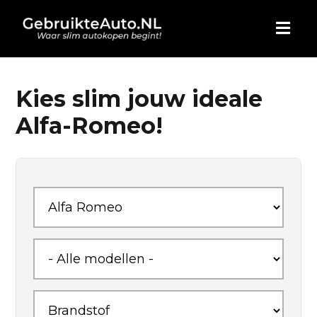
HOME
Kies slim jouw ideale
Alfa-Romeo!
AUTO KOPEN
ADVERTEREN
BLOG
WIE ZIJN WIJ
CONTACT