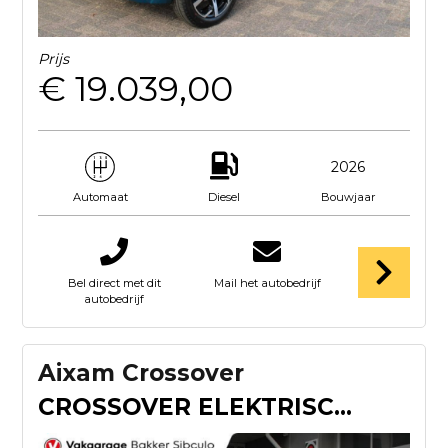
Prijs
€ 19.039,00
2026
Diesel
Bouwjaar
Automaat
Bel direct met dit
Mail het autobedrijf
autobedrijf
Aixam Crossover
CROSSOVER ELEKTRISCH 1298KM