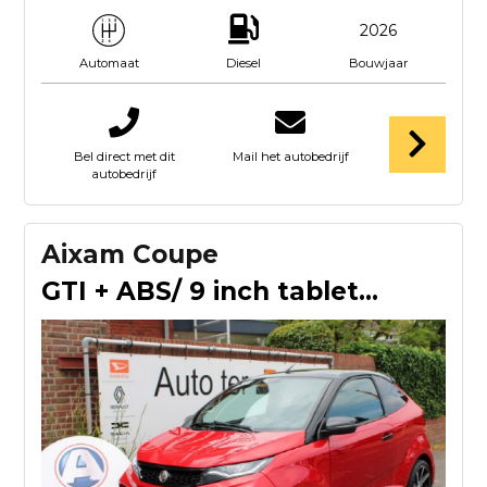
2026
Diesel
Bouwjaar
Automaat
Bel direct met dit
Mail het autobedrijf
autobedrijf
Aixam Coupe
GTI + ABS/ 9 inch tablet brommobiel 45 km