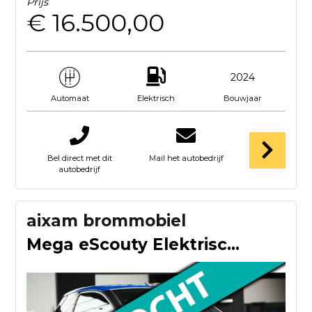
Prijs
€ 16.500,00
2024
Elektrisch
Bouwjaar
Automaat
Bel direct met dit
Mail het autobedrijf
autobedrijf
aixam brommobiel
Mega eScouty Elektrische City Car / 45km biro rocks canta