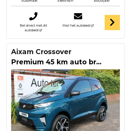
Elektrisch
Bouwjaar
Automaat
Bel direct met dit
Mail het autobedrijf
autobedrijf
Aixam Crossover
Premium 45 km auto brommobiel nieuw