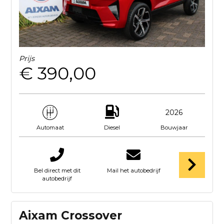
Prijs
€ 390,00
2026
Diesel
Bouwjaar
Automaat
Bel direct met dit
Mail het autobedrijf
autobedrijf
Aixam Crossover