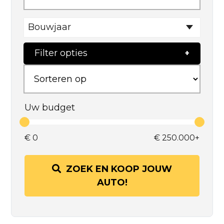
Bouwjaar
Filter opties
Uw budget
€
0
€
250.000+
ZOEK EN KOOP JOUW
AUTO!