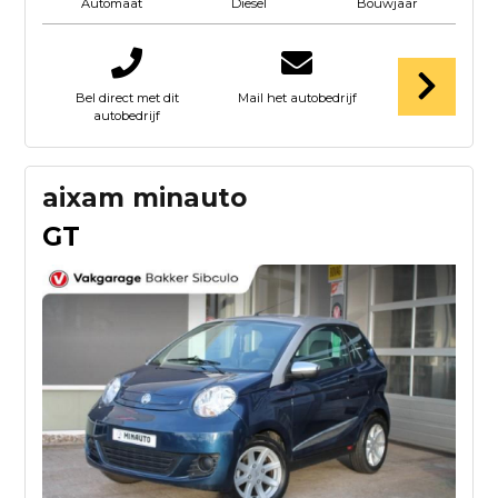
Diesel
Bouwjaar
Automaat
Bel direct met dit
Mail het autobedrijf
autobedrijf
aixam minauto
GT