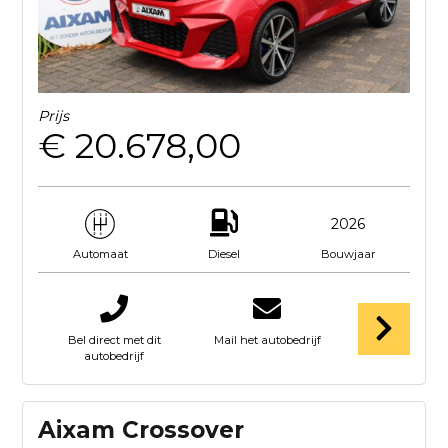
Prijs
€ 20.678,00
2026
Diesel
Bouwjaar
Automaat
Bel direct met dit
Mail het autobedrijf
autobedrijf
Aixam Crossover