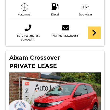
2023
Diesel
Bouwjaar
Automaat
Bel direct met dit
Mail het autobedrijf
autobedrijf
Aixam Crossover
PRIVATE LEASE