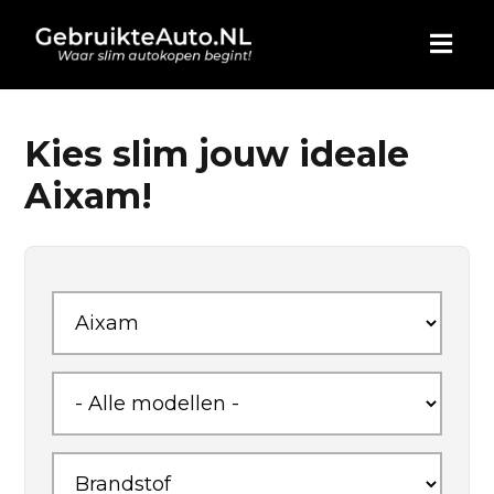
HOME
Kies slim jouw ideale
Aixam!
AUTO KOPEN
ADVERTEREN
BLOG
WIE ZIJN WIJ
CONTACT