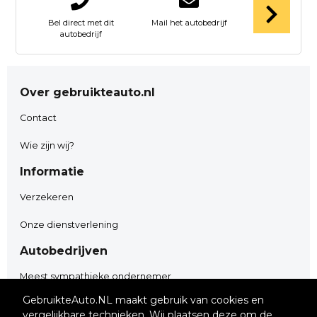
Bel direct met dit
Mail het autobedrijf
autobedrijf
Over gebruikteauto.nl
Contact
Wie zijn wij?
Informatie
Verzekeren
Onze dienstverlening
Autobedrijven
Meest sympathieke ondernemer
GebruikteAuto.NL maakt gebruik van cookies en
Adverteren
vergelijkbare technieken. Wij plaatsen deze om de