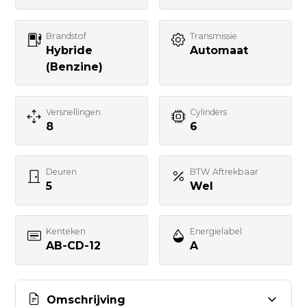
Brandstof
Transmissie
Uw bericht
Hybride
Automaat
(Benzine)
Versnellingen
Cylinders
8
6
BERICHT VERSTUREN
Deuren
BTW Aftrekbaar
5
Wel
Kenteken
Energielabel
AB-CD-12
A
Omschrijving