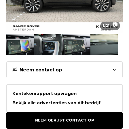
📷
1
/
21
Neem contact op
Contactgegevens Kimman
Amsterdam
Kentekenrapport opvragen
Bekijk alle advertenties van dit bedrijf
Kimman Amsterdam
Kollenbergweg 74
NEEM GERUST CONTACT OP
1101AV AMSTERDAM