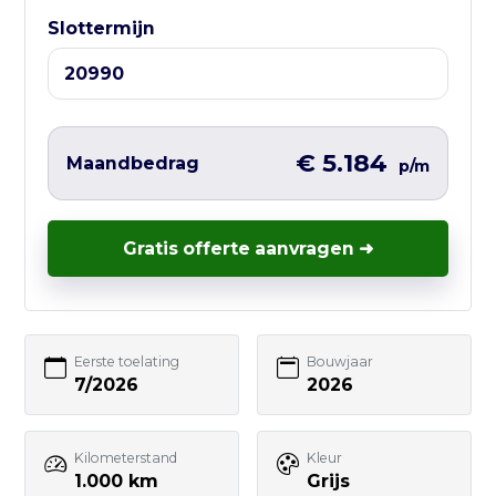
Slottermijn
Liever direct contact?
Vul hieronder het korte formulier in en
wij nemen zo snel mogelijk contact met
je op – vaak nog dezelfde werkdag.
€ 5.184
Maandbedrag
p/m
Gratis offerte aanvragen ➜
Uw naam
Eerste toelating
Bouwjaar
E-mailadres
7/2026
2026
Kilometerstand
Kleur
Telefoonnummer
1.000 km
Grijs