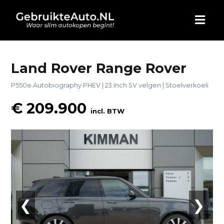
HOME
Land Rover Range Rover
P550e Autobiography PHEV | 23 Inch SV velgen | Stoelverkoeli
AUTO KOPEN
€ 209.900
incl. BTW
ADVERTEREN
BLOG
WIE ZIJN WIJ
CONTACT
❮
❯