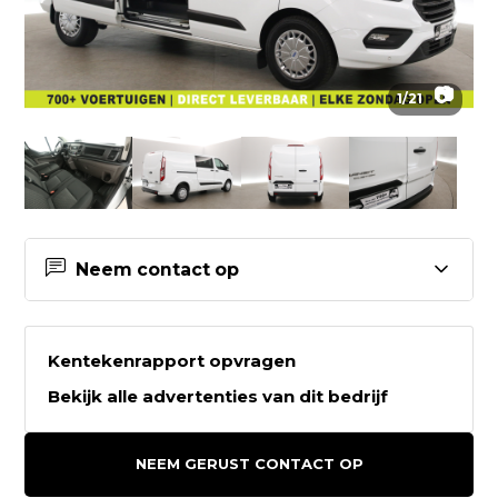
📷
1
/
21
Neem contact op
Contactgegevens Greven
Automotive
Kentekenrapport opvragen
Bekijk alle advertenties van dit bedrijf
Greven Automotive
Oosterstraat 9
NEEM GERUST CONTACT OP
9502EC STADSKANAAL