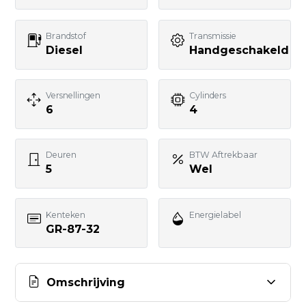
Telefoonnummer
Brandstof
Transmissie
Diesel
Handgeschakeld
Uw bericht
Versnellingen
Cylinders
6
4
Deuren
BTW Aftrekbaar
5
Wel
BERICHT VERSTUREN
Kenteken
Energielabel
GR-87-32
Omschrijving