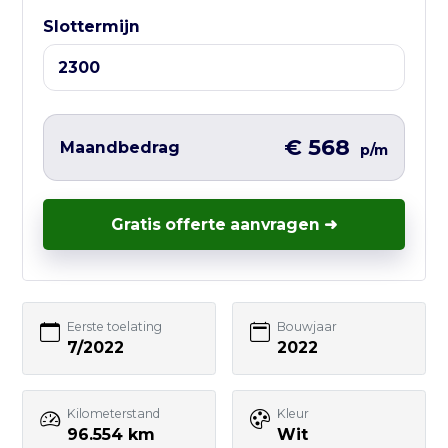
⏰ Openingstijden:
Slottermijn
Ma t/m Vr — 10:00 tot 17:00
Liever direct contact?
Vul hieronder het korte formulier in en
€ 568
Maandbedrag
p/m
wij nemen zo snel mogelijk contact met
je op – vaak nog dezelfde werkdag.
Gratis offerte aanvragen ➜
Uw naam
Eerste toelating
Bouwjaar
7/2022
2022
E-mailadres
Kilometerstand
Kleur
96.554 km
Wit